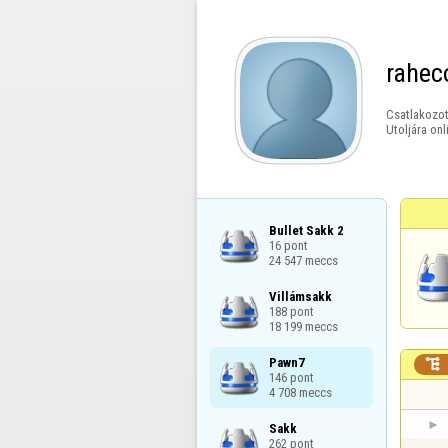
rahec
Csatlakozot
Utoljára onl
Bullet Sakk 2

16 pont

24 547 meccs
Villámsakk

188 pont

18 199 meccs
Pawn7


146 pont

4 708 meccs
Sakk

262 pont
