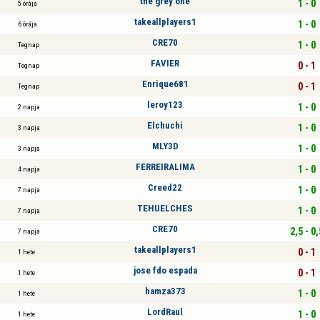
the grey one
1 - 0
5 órája
takeallplayers1
1 - 0
6 órája
CRE70
1 - 0
Tegnap
FAVIER
0 - 1
Tegnap
Enrique681
0 - 1
Tegnap
leroy123
1 - 0
2 napja
Elchuchi
1 - 0
3 napja
MLY3D
1 - 0
3 napja
FERREIRALIMA
1 - 0
4 napja
Creed22
1 - 0
7 napja
TEHUELCHES
1 - 0
7 napja
CRE70
2,5 - 0,
7 napja
takeallplayers1
0 - 1
1 hete
jose fdo espada
0 - 1
1 hete
hamza373
1 - 0
1 hete
LordRaul
1 - 0
1 hete