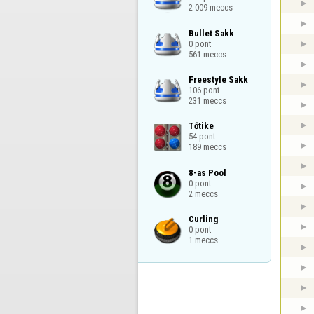
2 009 meccs
Bullet Sakk

0 pont

561 meccs
Freestyle Sakk

106 pont

231 meccs
Tőtike

54 pont

189 meccs
8-as Pool

0 pont

2 meccs
Curling

0 pont

1 meccs