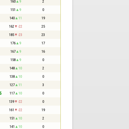
160
9
2
151
9
0
140
11
19
162
-22
25
185
-23
23
176
9
17
167
9
16
158
9
0
148
10
2
138
10
0
127
11
3
5
117
10
0
139
-22
0
161
-22
19
151
10
2
141
10
0