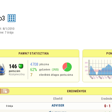
o3
t:
8/1/2010
ine:
7 órája
PAWN7 STATISZTIKA
PO
4708
játszma
146
62%
győzelem
(2925)
pontszám
7
Középmezőny
ellenfelek átlagos pontszáma

EREDMÉNYEK
Ellenfél
Eredmén
ADVISER
0 - 1
0 órája