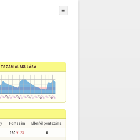
☰
NTSZÁM ALAKULÁSA
y
Pontszám
Ellenfél pontszáma
169
-23
0