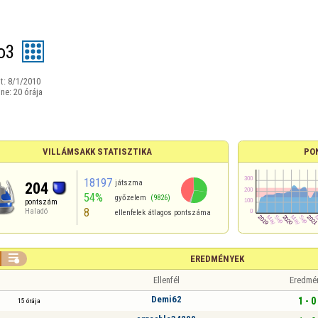
o3
t:
8/1/2010
ine:
20 órája
VILLÁMSAKK STATISZTIKA
PO
18197
játszma
204
54%
győzelem
(9826)
pontszám
8
Haladó
ellenfelek átlagos pontszáma

EREDMÉNYEK
Ellenfél
Eredmé
Demi62
1 - 0
15 órája