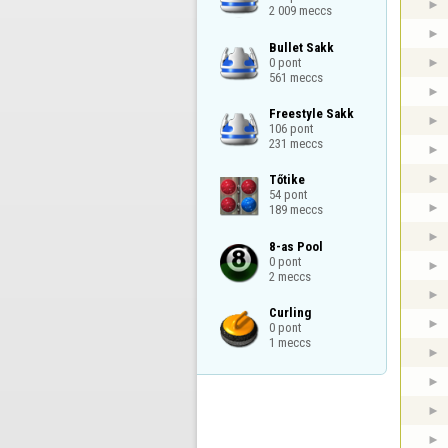
2 009 meccs
Bullet Sakk

0 pont

561 meccs
Freestyle Sakk

106 pont

231 meccs
Tőtike

54 pont

189 meccs
8-as Pool

0 pont

2 meccs
Curling

0 pont

1 meccs