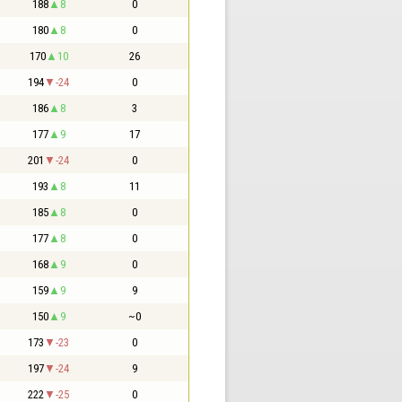
188
8
0
180
8
0
170
10
26
194
-24
0
186
8
3
177
9
17
201
-24
0
193
8
11
185
8
0
177
8
0
168
9
0
159
9
9
150
9
~0
173
-23
0
197
-24
9
222
-25
0