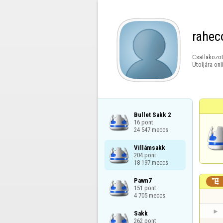
rahec
Csatlakozot
Utoljára onl
Bullet Sakk 2

16 pont

24 547 meccs
Villámsakk

204 pont

18 197 meccs
Pawn7


151 pont

4 705 meccs
Sakk

262 pont
