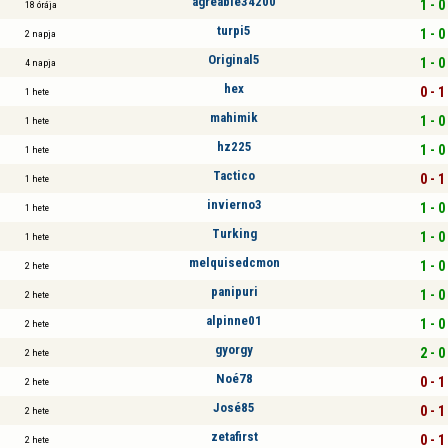
agreable34200
1 - 0
18 órája
turpi5
1 - 0
2 napja
Original5
1 - 0
4 napja
hex
0 - 1
1 hete
mahimik
1 - 0
1 hete
hz225
1 - 0
1 hete
Tactico
0 - 1
1 hete
invierno3
1 - 0
1 hete
Turking
1 - 0
1 hete
melquisedcmon
1 - 0
2 hete
panipuri
1 - 0
2 hete
alpinne01
1 - 0
2 hete
gyorgy
2 - 0
2 hete
Noé78
0 - 1
2 hete
José85
0 - 1
2 hete
zetafirst
0 - 1
2 hete