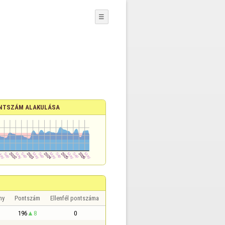
☰
NTSZÁM ALAKULÁSA
ny
Pontszám
Ellenfél pontszáma
196
8
0