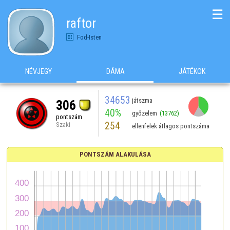
☰
raftor
Fod-Isten
NÉVJEGY
DÁMA
JÁTÉKOK
34653
játszma
306
40%
győzelem
(13762)
pontszám
254
Szaki
ellenfelek átlagos pontszáma
PONTSZÁM ALAKULÁSA