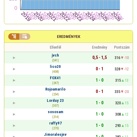


EREDMÉNYEK
Ellenfél
Eredmény
Pontszám
jvch
0,5 - 1,5
316
-10
(341)
lico20
0 - 1
328
-12
(408)
FOX41
1 - 0
315
13
(247)
Rojoamarilo
0 - 1
335
-20
(254)
Lorduy 23
1 - 0
320
15
(307)
sososam
1 - 0
308
12
(214)
raffy97
1 - 0
293
15
(270)
Jimoralesjnv
1 - 0
282
11