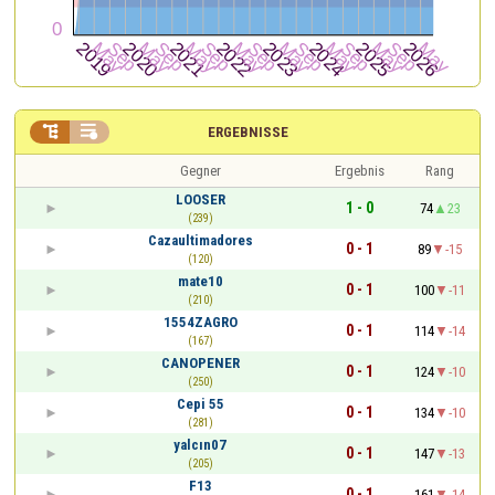


ERGEBNISSE
Gegner
Ergebnis
Rang
LOOSER
1 - 0
74
23
(239)
Cazaultimadores
0 - 1
89
-15
(120)
mate10
0 - 1
100
-11
(210)
1554ZAGRO
0 - 1
114
-14
(167)
CANOPENER
0 - 1
124
-10
(250)
Cepi 55
0 - 1
134
-10
(281)
yalcın07
0 - 1
147
-13
(205)
F13
0 - 1
161
-14