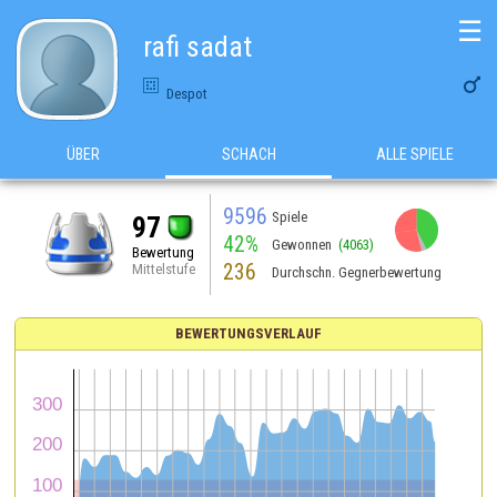
☰
rafi sadat

Despot
ÜBER
SCHACH
ALLE SPIELE
9596
Spiele
97
42%
Gewonnen
(4063)
Bewertung
236
Mittelstufe
Durchschn. Gegnerbewertung
BEWERTUNGSVERLAUF