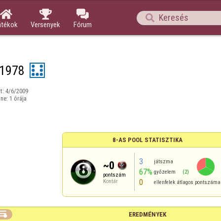




átékok
Versenyek
Fórum
l1978
t:
4/6/2009
ine:
1 órája
8-AS POOL STATISZTIKA
3
játszma
~0
67%
győzelem
(2)
pontszám
0
Kontár
ellenfelek átlagos pontszáma

EREDMÉNYEK