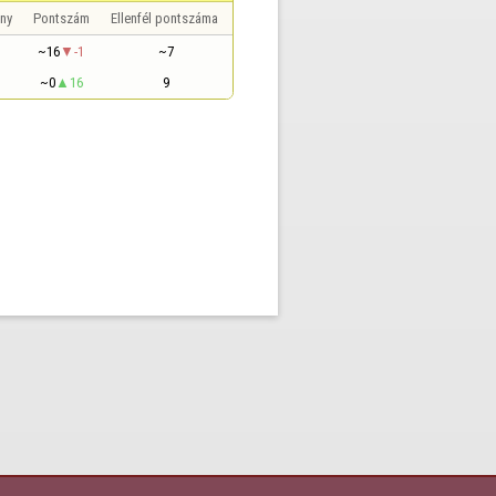
ny
Pontszám
Ellenfél pontszáma
~16
-1
~7
~0
16
9