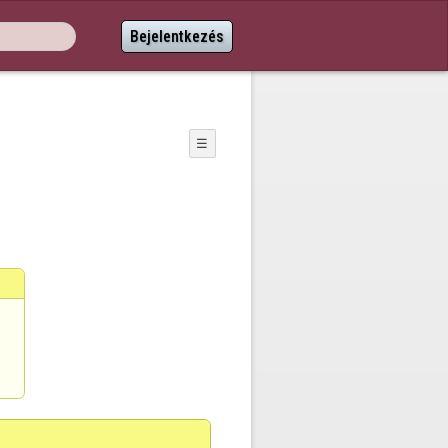
Bejelentkezés
☰