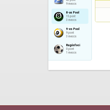
9 meccs
8-as Pool

15 pont

3 meccs
9-es Pool

9 pont

3 meccs
Rugósfoci

0 pont

1 meccs