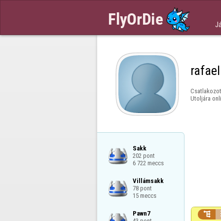
J
rafae
Csatlakozot
Utoljára onl
Sakk

202 pont

6 722 meccs
Villámsakk

78 pont

15 meccs
Pawn7


43 pont
