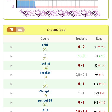


ERGEBNISSE
Gegner
Ergebnis
Rang
folti
0 - 2
93
-29
(21)
-
1 - 0
78
15
(61)
leshmi
0 - 1
92
-14
(129)
berci49
0,5 - 0,5
96
-4
(0)
-
0 - 1
114
-18
(75)
-Saraphir
1 - 1
123
-8
(0)
penge955
0 - 1
142
-19
(67)
Zile
0,5 - 1,5
160
-18