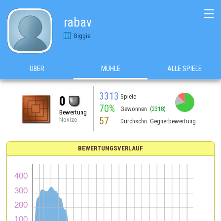
☰
rabav
Biggie
ÜBER
MÜHLE
ALLE SPIELE
3313
Spiele
0
70%
Gewonnen
(2318)
Bewertung
57
Novize
Durchschn. Gegnerbewertung
BEWERTUNGSVERLAUF