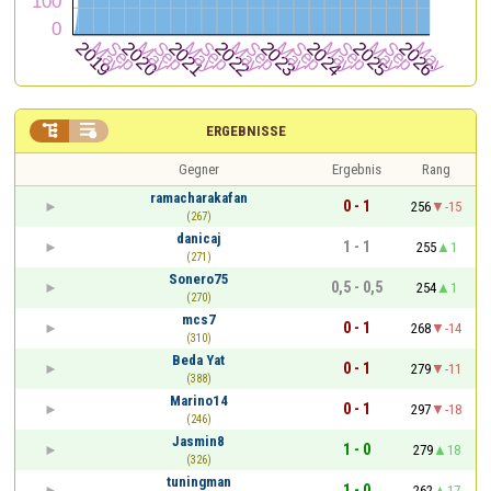


ERGEBNISSE
Gegner
Ergebnis
Rang
ramacharakafan
0 - 1
256
-15
(267)
danicaj
1 - 1
255
1
(271)
Sonero75
0,5 - 0,5
254
1
(270)
mcs7
0 - 1
268
-14
(310)
Beda Yat
0 - 1
279
-11
(388)
Marino14
0 - 1
297
-18
(246)
Jasmin8
1 - 0
279
18
(326)
tuningman
1 - 0
262
17