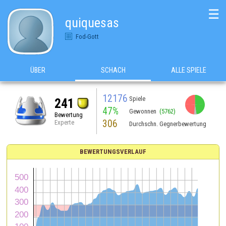
☰
quiquesas
Fod-Gott
ÜBER
SCHACH
ALLE SPIELE
12176
Spiele
241
47%
Gewonnen
(5762)
Bewertung
306
Experte
Durchschn. Gegnerbewertung
BEWERTUNGSVERLAUF