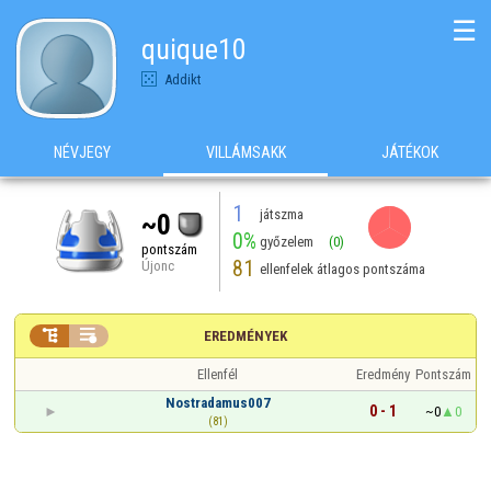
☰
quique10
Addikt
NÉVJEGY
VILLÁMSAKK
JÁTÉKOK
1
játszma
~0
0%
győzelem
(0)
pontszám
81
Újonc
ellenfelek átlagos pontszáma


EREDMÉNYEK
Ellenfél
Eredmény
Pontszám
Nostradamus007
0 - 1
~0
0
(81)