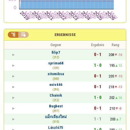


ERGEBNISSE
Gegner
Ergebnis
Rang
filip7
0 - 1
208
-16
(212)
sprima68
1 - 0
195
13
(139)
sitomiksa
0 - 1
205
-10
(340)
exiv446
0 - 1
218
-13
(295)
Chainik
1 - 0
202
16
(212)
Bugbest
0 - 1
210
-8
(397)
แม็กเจียงใหม่
1 - 1
203
7
(310)
László75
1 - 0
190
13