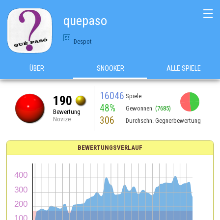
☰
quepaso
Despot
ÜBER
SNOOKER
ALLE SPIELE
16046
Spiele
190
48%
Gewonnen
(7685)
Bewertung
306
Novize
Durchschn. Gegnerbewertung
BEWERTUNGSVERLAUF