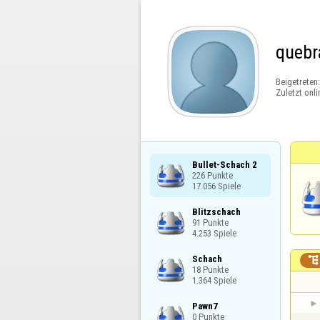
quebr
Beigetreten
Zuletzt onli
Bullet-Schach 2

226 Punkte

17.056 Spiele
Blitzschach

91 Punkte

4.253 Spiele
Schach


18 Punkte

1.364 Spiele
Pawn7

0 Punkte
