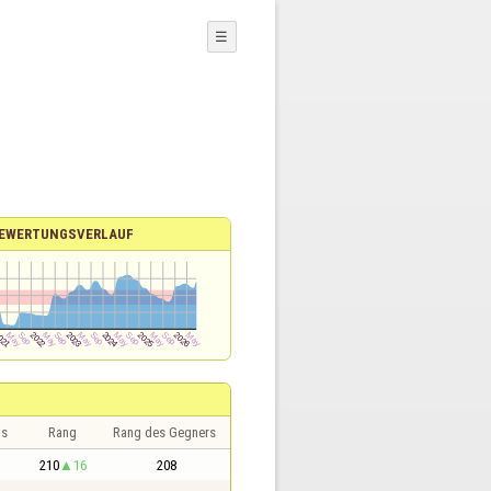
☰
EWERTUNGSVERLAUF
is
Rang
Rang des Gegners
210
16
208