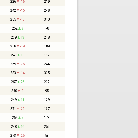
226
-16
219
242
-16
248
255
-13
310
252
3
~0
239
13
218
258
-19
189
243
15
112
269
-26
244
283
-14
335
257
26
232
260
-3
95
249
11
129
271
-22
137
264
7
173
248
16
252
273
-25
53