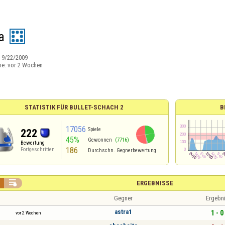
a
:
9/22/2009
ne:
vor 2 Wochen
STATISTIK FÜR BULLET-SCHACH 2
B
17056
Spiele
222
45%
Gewonnen
(7716)
Bewertung
186
Fortgeschritten
Durchschn. Gegnerbewertung

ERGEBNISSE
Gegner
Ergebn
astra1
1 - 0
vor 2 Wochen