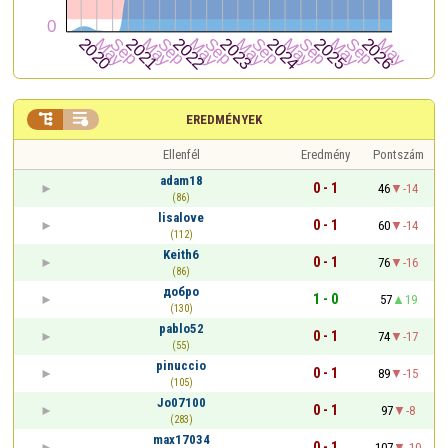


EREDMÉNYEK
Ellenfél
Eredmény
Pontszám
adam18
0 - 1
46
-14
(86)
lisalove
0 - 1
60
-14
(112)
Keith6
0 - 1
76
-16
(86)
добро
1 - 0
57
19
(130)
pablo52
0 - 1
74
-17
(55)
pinuccio
0 - 1
89
-15
(105)
Jo07100
0 - 1
97
-8
(283)
max17034
0 - 1
107
-10