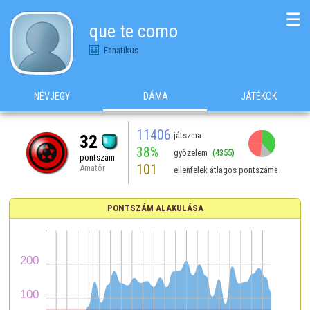
☰
que te como
Fanatikus
NÉVJEGY
DÁMA
JÁTÉKOK
11406
játszma
32
38%
győzelem
(4355)
pontszám
101
Amatőr
ellenfelek átlagos pontszáma
PONTSZÁM ALAKULÁSA