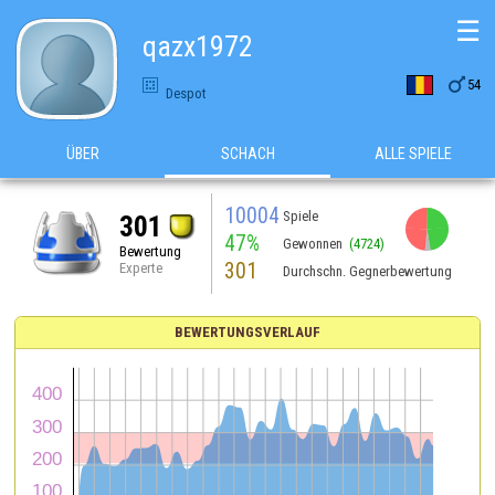
☰
qazx1972

54
Despot
ÜBER
SCHACH
ALLE SPIELE
10004
Spiele
301
47%
Gewonnen
(4724)
Bewertung
301
Experte
Durchschn. Gegnerbewertung
BEWERTUNGSVERLAUF