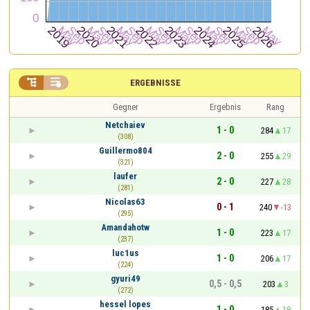


ERGEBNISSE
Gegner
Ergebnis
Rang
Netchaiev
1 - 0
284
17
(308)
Guillermo804
2 - 0
255
29
(321)
laufer
2 - 0
227
28
(281)
Nicolas63
0 - 1
240
-13
(295)
Amandahotw
1 - 0
223
17
(237)
luc1us
1 - 0
206
17
(224)
gyuri49
0,5 - 0,5
203
3
(272)
hessel lopes
1 - 0
185
18