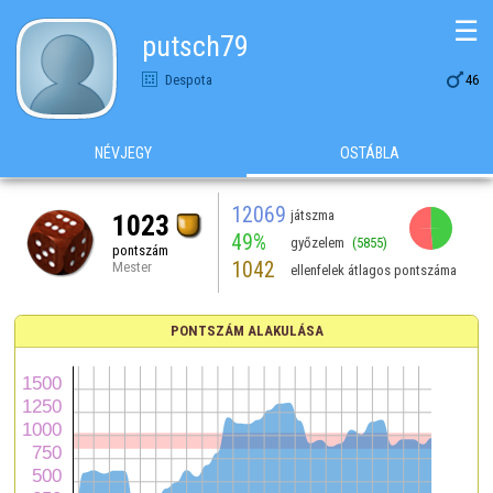
☰
putsch79

Despota
46
NÉVJEGY
OSTÁBLA
12069
játszma
1023
49%
győzelem
(5855)
pontszám
1042
Mester
ellenfelek átlagos pontszáma
PONTSZÁM ALAKULÁSA