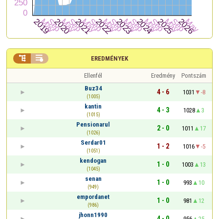


EREDMÉNYEK
Ellenfél
Eredmény
Pontszám
Buz34
4 - 6
1031
-8
(1005)
kantin
4 - 3
1028
3
(1015)
Pensionarul
2 - 0
1011
17
(1026)
Serdar01
1 - 2
1016
-5
(1051)
kendogan
1 - 0
1003
13
(1045)
senan
1 - 0
993
10
(949)
empordanet
1 - 0
981
12
(986)
jhonn1990
4 - 0
956
25