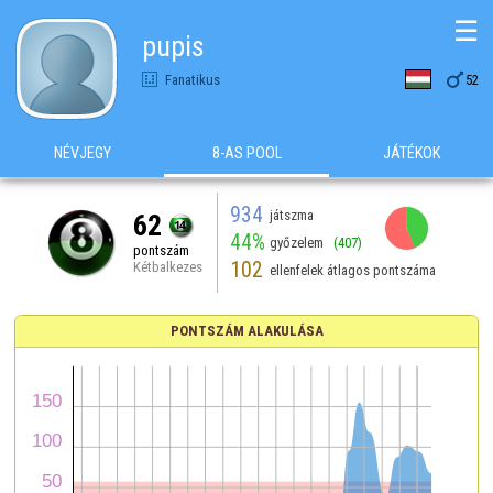
☰
pupis

Fanatikus
52
NÉVJEGY
8-AS POOL
JÁTÉKOK
934
játszma
62
44%
győzelem
(407)
pontszám
102
Kétbalkezes
ellenfelek átlagos pontszáma
PONTSZÁM ALAKULÁSA