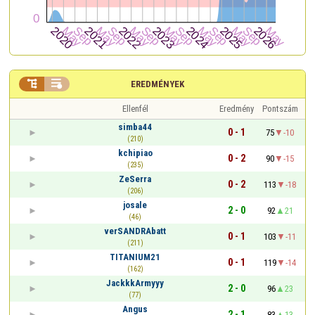


EREDMÉNYEK
Ellenfél
Eredmény
Pontszám
simba44
0 - 1
75
-10
(210)
kchipiao
0 - 2
90
-15
(235)
ZeSerra
0 - 2
113
-18
(206)
josale
2 - 0
92
21
(46)
verSANDRAbatt
0 - 1
103
-11
(211)
TITANIUM21
0 - 1
119
-14
(162)
JackkkArmyyy
2 - 0
96
23
(77)
Angus
2 - 1
83
13