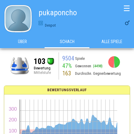
☰
pukaponcho

Despot
ÜBER
SCHACH
ALLE SPIELE
9504
Spiele
103
47%
Gewonnen
(4498)
Bewertung
163
Mittelstufe
Durchschn. Gegnerbewertung
BEWERTUNGSVERLAUF