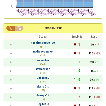


ERGEBNISSE
Gegner
Ergebnis
Rang
nachitoloco20100
0 - 1
110
-7
(341)
nadiencomoyo
0 - 2
135
-25
(124)
memo8av
1 - 1
134
1
(148)
kzambrano
1 - 0
115
19
(173)
Csaba752
1 - 0
99
16
(103)
Mario Ch.
0 - 1
117
-18
(82)
Joenpe14
1 - 2
135
-18
(17)
Rey hielo
0 - 2
156
-21