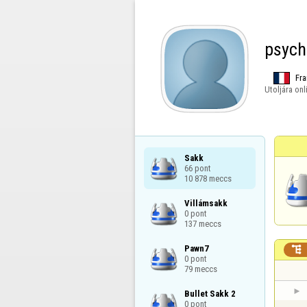
psych
Fra
Utoljára onl
Sakk

66 pont

10 878 meccs
Villámsakk

0 pont

137 meccs
Pawn7


0 pont

79 meccs
Bullet Sakk 2

0 pont
