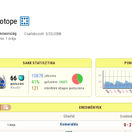
otope
nciaország
Csatlakozott:
3/23/2008
ine:
1 órája
SAKK STATISZTIKA
PON
10878
játszma
66
41%
győzelem
(4507)
pontszám
121
Amatőr
ellenfelek átlagos pontszáma

EREDMÉNYEK
Ellenfél
Eredmé
Esmeraldo
0 - 2
1 órája