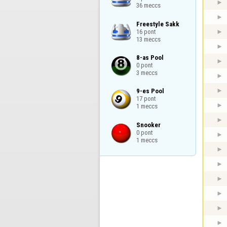
36 meccs
Freestyle Sakk

16 pont

13 meccs
8-as Pool

0 pont

3 meccs
9-es Pool

17 pont

1 meccs
Snooker

0 pont

1 meccs