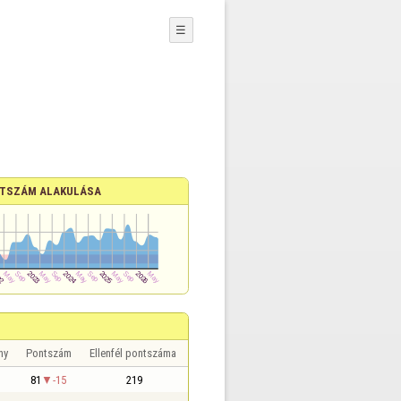
☰
TSZÁM ALAKULÁSA
ny
Pontszám
Ellenfél pontszáma
81
-15
219