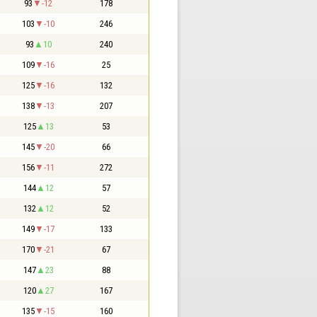
93
-12
178
103
-10
246
93
10
240
109
-16
25
125
-16
132
138
-13
207
125
13
53
145
-20
66
156
-11
272
144
12
57
132
12
52
149
-17
133
170
-21
67
147
23
88
120
27
167
135
-15
160