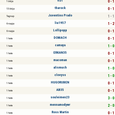
VDT
0 - 1
1 órája
tharock
0 - 1
13 órája
Juventino Prado
1 - 1
Tegnap
liu1957
1 - 2
6 napja
Lollipopp
0 - 1
6 napja
DOMACH
0 - 1
1 hete
camaya
1 - 0
1 hete
ERKAN35
0 - 1
1 hete
macoman
0 - 1
1 hete
alismuch
1 - 0
1 hete
clovyss
1 - 0
1 hete
HUGORUBEN
0 - 1
1 hete
AB35
0 - 1
1 hete
souleimen23
3 - 0
1 hete
mennamodywr
2 - 0
1 hete
Ross Martin
0 - 1
1 hete