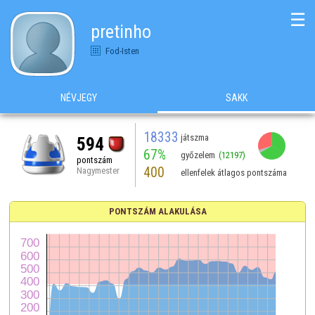
☰
pretinho
Fod-Isten
NÉVJEGY
SAKK
18333
játszma
594
67%
győzelem
(12197)
pontszám
400
Nagymester
ellenfelek átlagos pontszáma
PONTSZÁM ALAKULÁSA