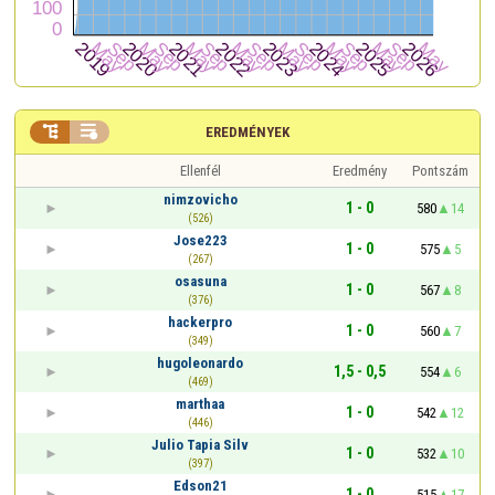


EREDMÉNYEK
Ellenfél
Eredmény
Pontszám
nimzovicho
1 - 0
580
14
(526)
Jose223
1 - 0
575
5
(267)
osasuna
1 - 0
567
8
(376)
hackerpro
1 - 0
560
7
(349)
hugoleonardo
1,5 - 0,5
554
6
(469)
marthaa
1 - 0
542
12
(446)
Julio Tapia Silv
1 - 0
532
10
(397)
Edson21
1 - 0
515
17