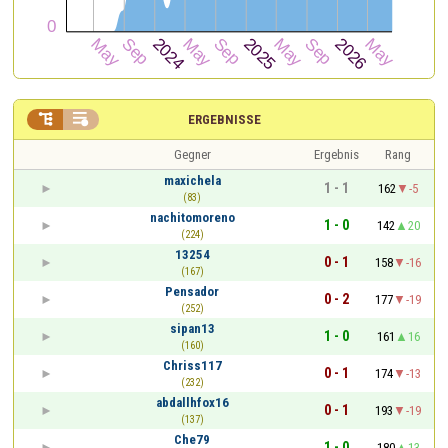


ERGEBNISSE
Gegner
Ergebnis
Rang
maxichela
1 - 1
162
-5
(83)
nachitomoreno
1 - 0
142
20
(224)
13254
0 - 1
158
-16
(167)
Pensador
0 - 2
177
-19
(252)
sipan13
1 - 0
161
16
(160)
Chriss117
0 - 1
174
-13
(232)
abdallhfox16
0 - 1
193
-19
(137)
Che79
1 - 0
180
13