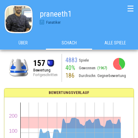
☰
praneeth1
Fanatiker
ÜBER
SCHACH
ALLE SPIELE
4883
Spiele
157
40%
Gewonnen
(1967)
Bewertung
186
Fortgeschritten
Durchschn. Gegnerbewertung
BEWERTUNGSVERLAUF