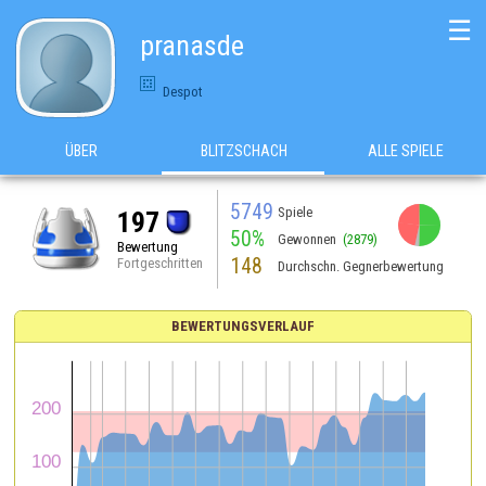
☰
pranasde
Despot
ÜBER
BLITZSCHACH
ALLE SPIELE
5749
Spiele
197
50%
Gewonnen
(2879)
Bewertung
148
Fortgeschritten
Durchschn. Gegnerbewertung
BEWERTUNGSVERLAUF