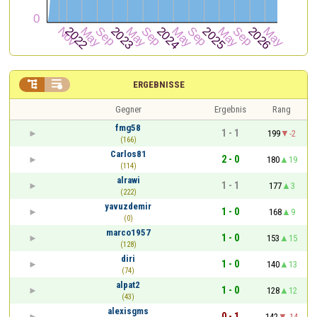


ERGEBNISSE
Gegner
Ergebnis
Rang
fmg58
1 - 1
199
-2
(166)
Carlos81
2 - 0
180
19
(114)
alrawi
1 - 1
177
3
(222)
yavuzdemir
1 - 0
168
9
(0)
marco1957
1 - 0
153
15
(128)
diri
1 - 0
140
13
(74)
alpat2
1 - 0
128
12
(43)
alexisgms
0 - 1
142
-14