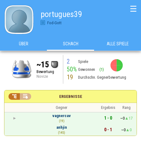
☰
portugues39
Fod-Gott
ÜBER
SCHACH
ALLE SPIELE
2
Spiele
~15
50%
Gewonnen
(1)
Bewertung
19
Novize
Durchschn. Gegnerbewertung


ERGEBNISSE
Gegner
Ergebnis
Rang
vagnercav
1 - 0
~0
17
(19)
anhjin
0 - 1
~0
0
(145)