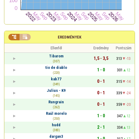


EREDMÉNYEK
Ellenfél
Eredmény
Pontszám
Tibarom
1,5 - 3,5
313
-13
(307)
tio de diablo
1 - 0
301
12
(220)
kab77
0 - 1
315
-14
(349)
Julius - K9
0 - 1
339
-24
(145)
Rungrain
0 - 1
359
-20
(262)
Raúl morelo
1 - 0
347
12
(250)
hudd
2 - 1
334
13
(383)
dargan3
1 - 0
317
17