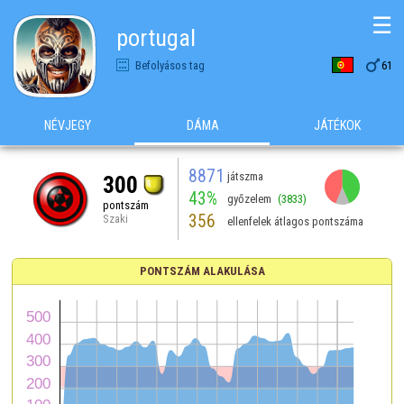
☰
portugal

Befolyásos tag
61
NÉVJEGY
DÁMA
JÁTÉKOK
8871
játszma
300
43%
győzelem
(3833)
pontszám
356
Szaki
ellenfelek átlagos pontszáma
PONTSZÁM ALAKULÁSA