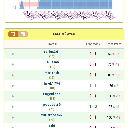


EREDMÉNYEK
Ellenfél
Eredmény
Pontszám
carlos361
0 - 1
57
-18
(14)
Le Chien
0 - 1
70
-13
(130)
marianah
0 - 1
88
-18
(38)
larek1794
1 - 1
86
2
(109)
Eugenio62
0 - 1
100
-14
(138)
joaocesar6
1 - 0
87
13
(25)
23Barbosa55
0 - 1
106
-19
(29)
nabi
0 - 1
126
-20