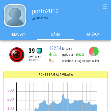
☰
porto2010
Despota
NÉVJEGY
DÁMA
JÁTÉKOK
12254
játszma
39
46%
győzelem
(5620)
pontszám
95
Amatőr
ellenfelek átlagos pontszáma
PONTSZÁM ALAKULÁSA