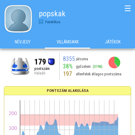
☰
popskak
Fanatikus
NÉVJEGY
VILLÁMSAKK
JÁTÉKOK
8355
játszma
179
38%
győzelem
(3196)
pontszám
197
Haladó
ellenfelek átlagos pontszáma
PONTSZÁM ALAKULÁSA