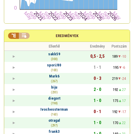


EREDMÉNYEK
Ellenfél
Eredmény
Pontszám
sakk59
0,5 - 2,5
189
-10
(300)
spori/80
1 - 1
195
-6
(103)
Mark6
0 - 3
219
-24
(267)
biju
2 - 0
192
27
(233)
diegort
1 - 0
175
17
(198)
Ivochessterman
0 - 1
192
-17
(163)
otragal
1 - 0
170
22
(297)
frank3
1 - 0
149
21