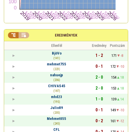


EREDMÉNYEK
Ellenfél
Eredmény
Pontszám
BjöVo
1 - 2
171
-8
(141)
mehmet755
0 - 1
172
-10
(223)
nahuejp
2 - 0
154
18
(206)
CHIVAS45
2 - 0
153
18
(187)
mhd23
1 - 0
139
14
(195)
Julio89
0 - 1
149
-10
(205)
Mehmet055
0 - 2
161
-12
(245)
CFL
0 - 2
175
-14