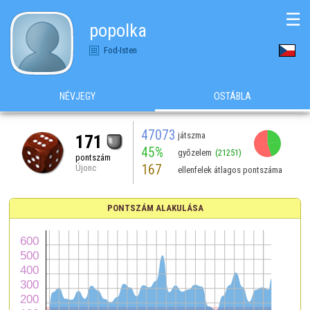
☰
popolka
Fod-Isten
NÉVJEGY
OSTÁBLA
47073
játszma
171
45%
győzelem
(21251)
pontszám
167
Újonc
ellenfelek átlagos pontszáma
PONTSZÁM ALAKULÁSA