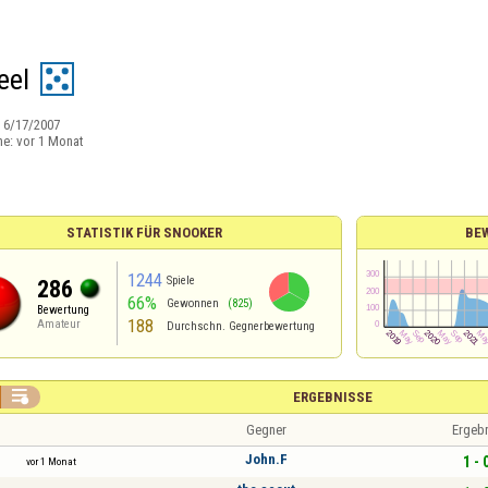
eel
:
6/17/2007
ne:
vor 1 Monat
STATISTIK FÜR SNOOKER
BE
1244
Spiele
286
66%
Gewonnen
(825)
Bewertung
188
Amateur
Durchschn. Gegnerbewertung

ERGEBNISSE
Gegner
Ergeb
John.F
1 - 
vor 1 Monat