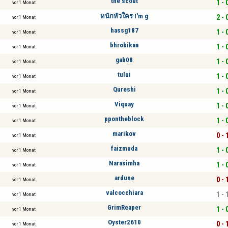
the scout
1 - 
vor 1 Monat
หนักหัวใคร I'm g
2 - 
vor 1 Monat
hassg187
1 - 
vor 1 Monat
bhrobikaa
1 - 
vor 1 Monat
gab08
1 - 
vor 1 Monat
tului
1 - 
vor 1 Monat
Qureshi
1 - 
vor 1 Monat
Viquay
1 - 
vor 1 Monat
ppontheblock
1 - 
vor 1 Monat
marikov
0 - 
vor 1 Monat
faizmuda
1 - 
vor 1 Monat
Narasimha
1 - 
vor 1 Monat
ardune
0 - 
vor 1 Monat
valcocchiara
1 - 
vor 1 Monat
GrimReaper
1 - 
vor 1 Monat
Oyster2610
0 - 
vor 1 Monat