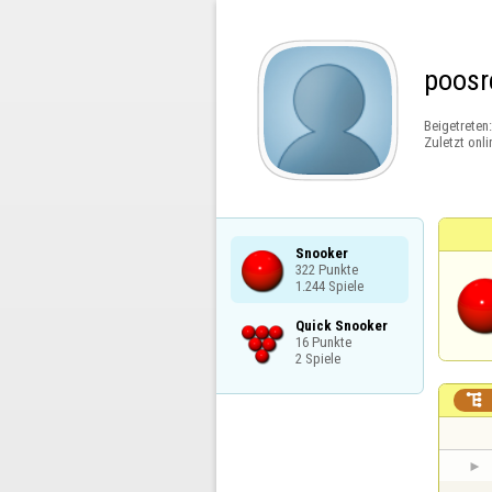
poosr
Beigetreten
Zuletzt onli
Snooker

322 Punkte

1.244 Spiele
Quick Snooker

16 Punkte

2 Spiele
