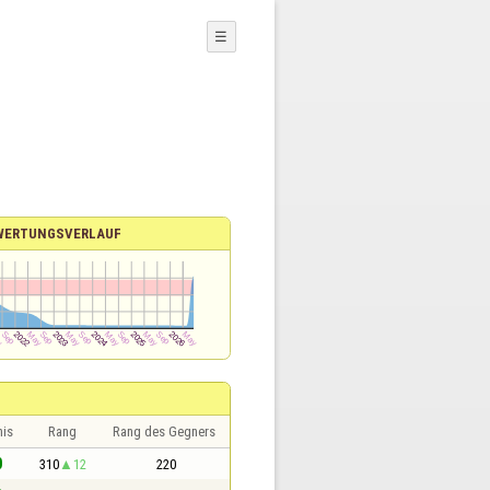
☰
WERTUNGSVERLAUF
nis
Rang
Rang des Gegners
0
310
12
220