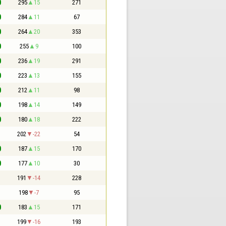
0
295
15
271
0
284
11
67
0
264
20
353
0
255
9
100
0
236
19
291
0
223
13
155
0
212
11
98
0
198
14
149
0
180
18
222
1
202
-22
54
0
187
15
170
0
177
10
30
1
191
-14
228
1
198
-7
95
0
183
15
171
1
199
-16
193