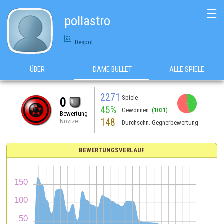
☰
pollastro
Despot
ÜBER
DAME BULLET
ALLE SPIELE
2271
Spiele
0
45%
Gewonnen
(1031)
Bewertung
148
Novize
Durchschn. Gegnerbewertung
BEWERTUNGSVERLAUF