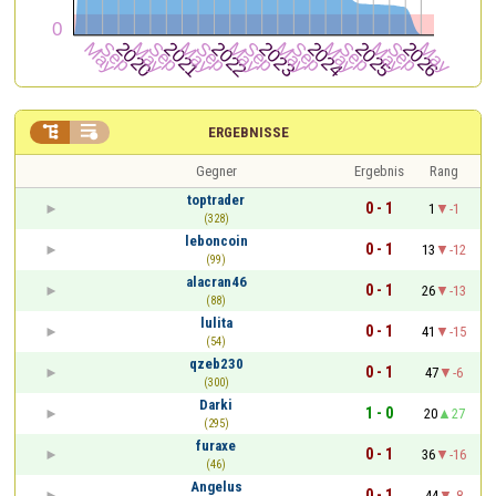


ERGEBNISSE
Gegner
Ergebnis
Rang
toptrader
0 - 1
1
-1
(328)
leboncoin
0 - 1
13
-12
(99)
alacran46
0 - 1
26
-13
(88)
lulita
0 - 1
41
-15
(54)
qzeb230
0 - 1
47
-6
(300)
Darki
1 - 0
20
27
(295)
furaxe
0 - 1
36
-16
(46)
Angelus
0 - 1
44
-8