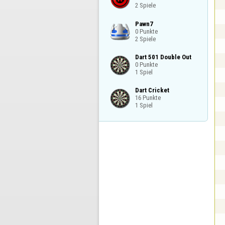
2 Spiele
Pawn7

0 Punkte

2 Spiele
Dart 501 Double Out

0 Punkte

1 Spiel
Dart Cricket

16 Punkte

1 Spiel