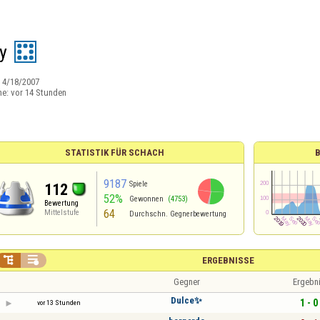
y
:
4/18/2007
ne:
vor 14 Stunden
STATISTIK FÜR SCHACH
9187
Spiele
112
52%
Gewonnen
(4753)
Bewertung
64
Mittelstufe
Durchschn. Gegnerbewertung


ERGEBNISSE
Gegner
Ergebn
Dulce✨️
1 - 0
vor 13 Stunden