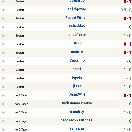
bernardo
0 - 1
Gestern
rodrigozac
0,5 - 0
Gestern
Robert Wiliam
0 - 1
Gestern
Reinaldo5
1 - 0
Gestern
enseñeme
1 - 0
Gestern
ON33
0 - 1
Gestern
mate10
0 - 1
Gestern
Vincinho
1 - 0
Gestern
cem1
1 - 0
Gestern
tejeda
1 - 1
Gestern
jbaxx
1 - 0
Gestern
Juan7914
0 - 1
vor 2 Tagen
mohammadmousa
1 - 0
vor 2 Tagen
mondray
1 - 0
vor 2 Tagen
teodoro55sanchez
1 - 0
vor 2 Tagen
Yulius Ar
1 - 0
vor 2 Tagen