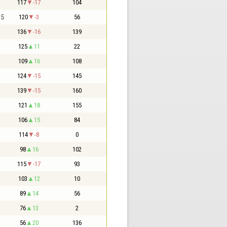
117
-17
104
,5
120
-3
56
136
-16
139
125
11
22
109
16
108
124
-15
145
139
-15
160
121
18
155
106
15
84
114
-8
0
98
16
102
115
-17
93
103
12
10
89
14
56
76
13
2
56
20
136