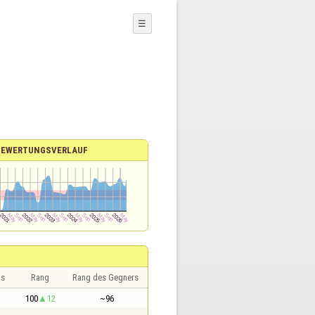
☰
BEWERTUNGSVERLAUF
is
Rang
Rang des Gegners
100
12
~96