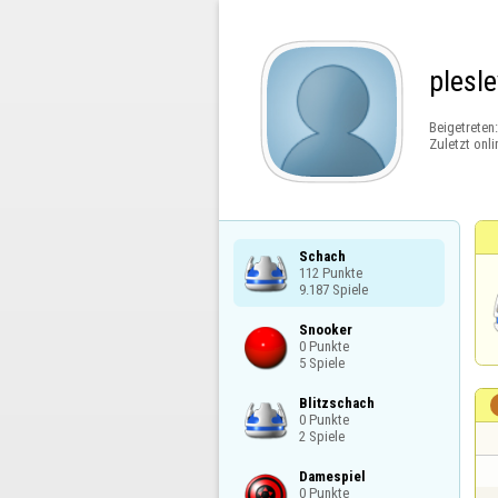
plesle
Beigetreten
Zuletzt onli
Schach

112 Punkte

9.187 Spiele
Snooker

0 Punkte

5 Spiele
Blitzschach

0 Punkte

2 Spiele
Damespiel

0 Punkte
