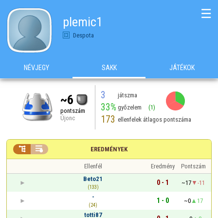
☰
plemic1
Despota
NÉVJEGY
SAKK
JÁTÉKOK
3
játszma
~6
33%
győzelem
(1)
pontszám
173
Újonc
ellenfelek átlagos pontszáma


EREDMÉNYEK
Ellenfél
Eredmény
Pontszám
Beto21
0 - 1
~17
-11
(133)
-
1 - 0
~0
17
(24)
totti87