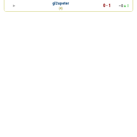
gl2upeter
0 - 1
~0
0
(4)