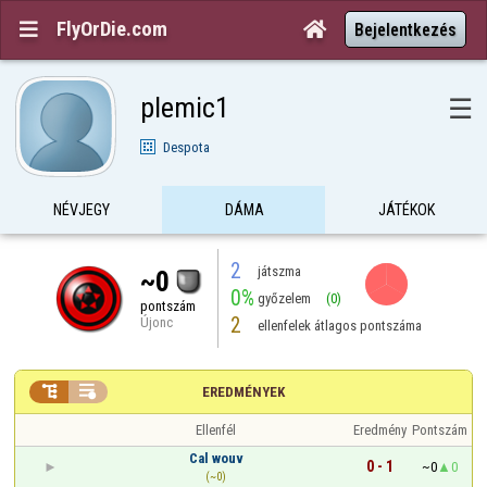
FlyOrDie.com


Bejelentkezés
plemic1
☰
Despota
NÉVJEGY
DÁMA
JÁTÉKOK
2
játszma
~0
0%
győzelem
(0)
pontszám
2
Újonc
ellenfelek átlagos pontszáma


EREDMÉNYEK
Ellenfél
Eredmény
Pontszám
Cal wouv
0 - 1
~0
0
(~0)