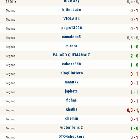
Blue Sky
0,5 - 0,
23 órája
kittenbabe
0 - 1
Tegnap
VIOLA 54
0 - 1
Tegnap
pagis13006
0 - 1
Tegnap
camaleon5
0,5 - 0,
Tegnap
mircox
1 - 0
Tegnap
PÁJARO QUEMAMAIZ
2 - 0
Tegnap
cabeza888
1 - 0
Tegnap
KingPinHero
0 - 1
Tegnap
manu77
0 - 1
Tegnap
japhetc
1 - 1
Tegnap
fichas
0 - 1
Tegnap
Khatha
0,5 - 1,
Tegnap
chemin
0 - 1
Tegnap
victor felix 2
1 - 0
Tegnap
DTO4checkers
0 - 1
Tegnap