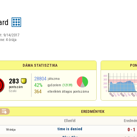
ard
t:
9/14/2017
ine:
4 órája
DÁMA STATISZTIKA
PON
28804
játszma
283
42%
győzelem
(12139)
pontszám
364
Szaki
ellenfelek átlagos pontszáma

EREDMÉNYEK
Ellenfél
Eredmén
time is denied
0 - 1
18 órája