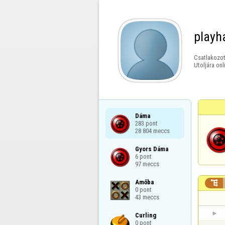
playh
Csatlakozot
Utoljára onl
Dáma

283 pont

28 804 meccs
Gyors Dáma

6 pont

97 meccs
Amőba


0 pont

43 meccs
Curling

0 pont
