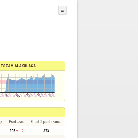
☰
TSZÁM ALAKULÁSA
y
Pontszám
Ellenfél pontszáma
295
-12
373