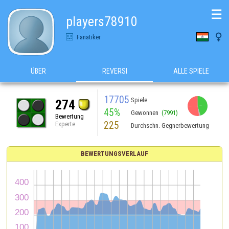
☰
players78910

Fanatiker
ÜBER
REVERSI
ALLE SPIELE
17705
Spiele
274
45%
Gewonnen
(7991)
Bewertung
225
Experte
Durchschn. Gegnerbewertung
BEWERTUNGSVERLAUF