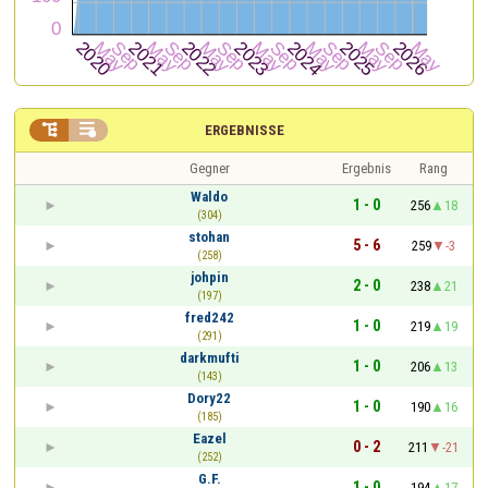


ERGEBNISSE
Gegner
Ergebnis
Rang
Waldo
1 - 0
256
18
(304)
stohan
5 - 6
259
-3
(258)
johpin
2 - 0
238
21
(197)
fred242
1 - 0
219
19
(291)
darkmufti
1 - 0
206
13
(143)
Dory22
1 - 0
190
16
(185)
Eazel
0 - 2
211
-21
(252)
G.F.
1 - 0
194
17