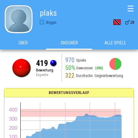
☰
plaks

Biggie
28
ÜBER
SNOOKER
ALLE SPIELE
970
Spiele
419
50%
Gewonnen
(486)
Bewertung
322
Experte
Durchschn. Gegnerbewertung
BEWERTUNGSVERLAUF