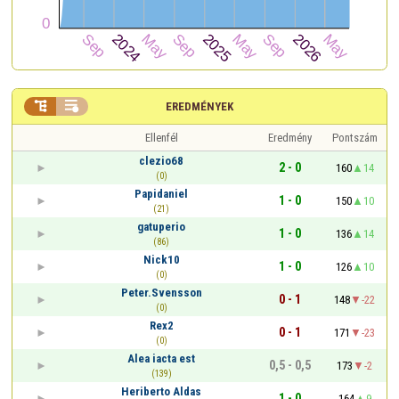


EREDMÉNYEK
Ellenfél
Eredmény
Pontszám
clezio68
2 - 0
160
14
(0)
Papidaniel
1 - 0
150
10
(21)
gatuperio
1 - 0
136
14
(86)
Nick10
1 - 0
126
10
(0)
Peter.Svensson
0 - 1
148
-22
(0)
Rex2
0 - 1
171
-23
(0)
Alea iacta est
0,5 - 0,5
173
-2
(139)
Heriberto Aldas
1 - 0
164
9