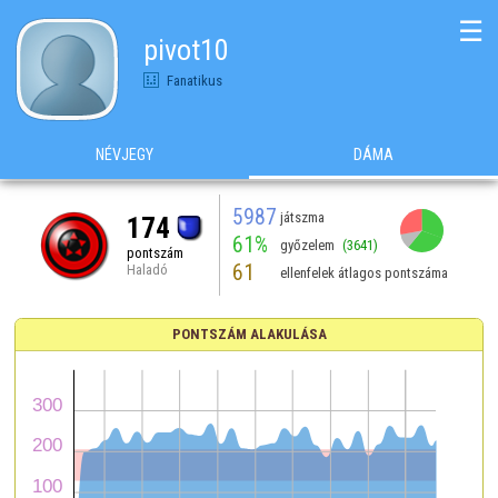
☰
pivot10
Fanatikus
NÉVJEGY
DÁMA
5987
játszma
174
61%
győzelem
(3641)
pontszám
61
Haladó
ellenfelek átlagos pontszáma
PONTSZÁM ALAKULÁSA