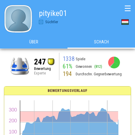
☰
pityike01
Süchtler
ÜBER
SCHACH
1338
Spiele
247
61%
Gewonnen
(812)
Bewertung
194
Experte
Durchschn. Gegnerbewertung
BEWERTUNGSVERLAUF