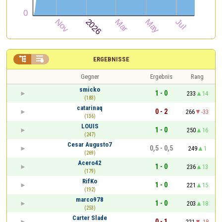


ERGEBNISSE
Gegner
Ergebnis
Rang
smicko
1 - 0
233
14
(183)
catarinaq
0 - 2
266
-33
(136)
LOUIS
1 - 0
250
16
(247)
Cesar Augusto7
0,5 - 0,5
249
1
(269)
Acero42
1 - 0
236
13
(179)
RifKo
1 - 0
221
15
(192)
marco978
1 - 0
203
18
(253)
Carter Slade
0 - 1
221
-18