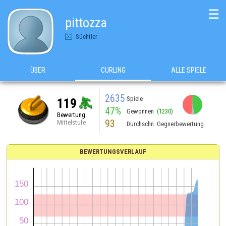
☰
pittozza
Süchtler
ÜBER
CURLING
ALLE SPIELE
2635
Spiele
119
47%
Gewonnen
(1230)
Bewertung
93
Mittelstufe
Durchschn. Gegnerbewertung
BEWERTUNGSVERLAUF