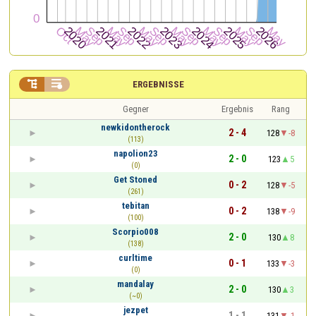


ERGEBNISSE
Gegner
Ergebnis
Rang
newkidontherock
2 - 4
128
-8
(113)
napolion23
2 - 0
123
5
(0)
Get Stoned
0 - 2
128
-5
(261)
tebitan
0 - 2
138
-9
(100)
Scorpio008
2 - 0
130
8
(138)
curltime
0 - 1
133
-3
(0)
mandalay
2 - 0
130
3
(~0)
jezpet
1 - 1
131
-1