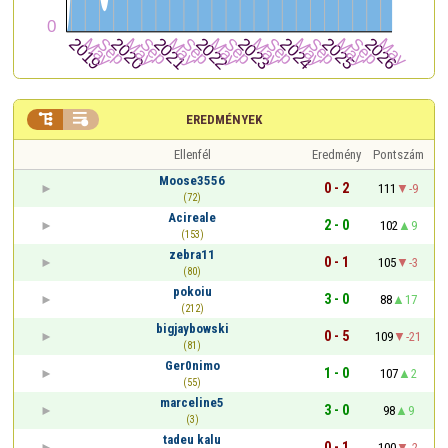


EREDMÉNYEK
Ellenfél
Eredmény
Pontszám
Moose3556
0 - 2
111
-9
(72)
Acireale
2 - 0
102
9
(153)
zebra11
0 - 1
105
-3
(80)
pokoiu
3 - 0
88
17
(212)
bigjaybowski
0 - 5
109
-21
(81)
Ger0nimo
1 - 0
107
2
(55)
marceline5
3 - 0
98
9
(3)
tadeu kalu
0 - 1
100
-2