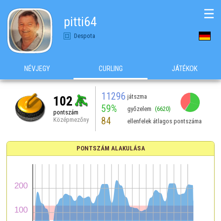
☰
pitti64
Despota
NÉVJEGY
CURLING
JÁTÉKOK
11296
játszma
102
59%
győzelem
(6620)
pontszám
84
Középmezőny
ellenfelek átlagos pontszáma
PONTSZÁM ALAKULÁSA