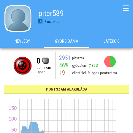
☰
piter589
Fanatikus
NÉVJEGY
GYORS DÁMA
JÁTÉKOK
2951
játszma
0
46%
győzelem
(1355)
pontszám
19
Újonc
ellenfelek átlagos pontszáma
PONTSZÁM ALAKULÁSA