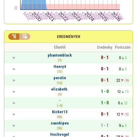


EREDMÉNYEK
Ellenfél
Eredmény
Pontszám
phantomblack
0 - 1
0
0
(7)
Henry4
0 - 1
0
0
(13)
perolin
0 - 1
22
-16
(16)
elizabeth.
1 - 0
12
15
(0)
-
1 - 0
0
12
(~0)
Kicker13
0 - 1
12
-12
(46)
sauvkipeu
1 - 1
9
3
(56)
Hochvogel
0 - 1
25
-16