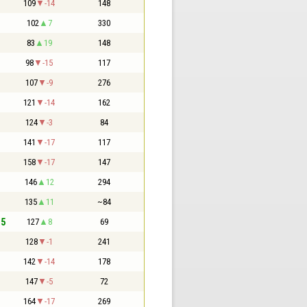
109
-14
148
102
7
330
83
19
148
98
-15
117
107
-9
276
121
-14
162
124
-3
84
141
-17
117
158
-17
147
146
12
294
135
11
~84
,5
127
8
69
128
-1
241
142
-14
178
147
-5
72
164
-17
269