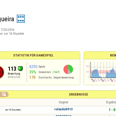
gueira
:
7/23/2016
ne:
vor 16 Stunden
STATISTIK FÜR DAMESPIEL
BE
4295
Spiele
113
39%
Gewonnen
(1667)
Bewertung
179
Mittelstufe
Durchschn. Gegnerbewertung

ERGEBNISSE
Gegner
Ergebn
rolando0913
1 - 0
vor 16 Stunden