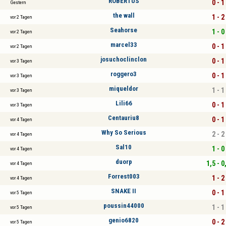
ROBERTUS
0 - 1
Gestern
the wall
1 - 2
vor 2 Tagen
Seahorse
1 - 0
vor 2 Tagen
marcel33
0 - 1
vor 2 Tagen
josuchoclinclon
0 - 1
vor 3 Tagen
roggero3
0 - 1
vor 3 Tagen
miqueldor
1 - 1
vor 3 Tagen
Lili66
0 - 1
vor 3 Tagen
Centauriu8
0 - 1
vor 4 Tagen
Why So Serious
2 - 2
vor 4 Tagen
Sal10
1 - 0
vor 4 Tagen
duorp
1,5 - 0
vor 4 Tagen
Forrest003
1 - 2
vor 4 Tagen
SNAKE II
0 - 1
vor 5 Tagen
poussin44000
1 - 1
vor 5 Tagen
genio6820
0 - 2
vor 5 Tagen