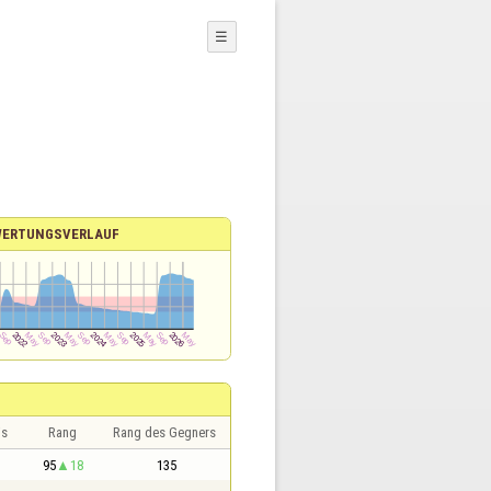
☰
WERTUNGSVERLAUF
is
Rang
Rang des Gegners
95
18
135