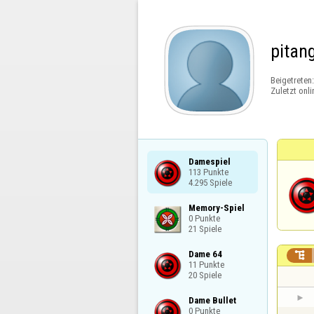
pitan
Beigetreten
Zuletzt onli
Damespiel

113 Punkte

4.295 Spiele
Memory-Spiel

0 Punkte

21 Spiele
Dame 64


11 Punkte

20 Spiele
Dame Bullet

0 Punkte
