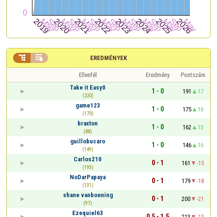


EREDMÉNYEK
Ellenfél
Eredmény
Pontszám
Take it Easy0
1 - 0
191
17
(220)
game123
1 - 0
175
16
(170)
braxton
1 - 0
162
13
(88)
guillobucaro
1 - 0
146
16
(149)
Carlos210
0 - 1
161
-15
(193)
NoDarPapaya
0 - 1
179
-18
(131)
shane vanboening
0 - 1
200
-21
(97)
Ezequiel63
0,5 - 1,5
213
-13