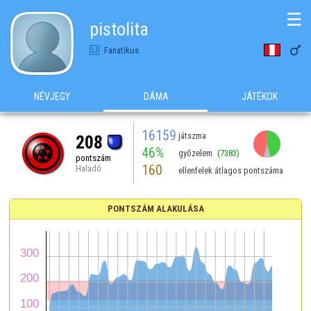
☰
pistolita

Fanatikus
NÉVJEGY
DÁMA
JÁTÉKOK
16159
játszma
208
46%
győzelem
(7383)
pontszám
160
Haladó
ellenfelek átlagos pontszáma
PONTSZÁM ALAKULÁSA