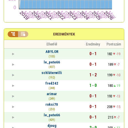


EREDMÉNYEK
Ellenfél
Eredmény
Pontszám
ABYLOR
0 - 1
182
-19
(105)
le_pete66
0 - 1
189
-7
(407)
schlüterwilli
1 - 2
199
-10
(192)
fred242
1 - 0
180
19
(248)
arimar
0 - 1
193
-13
(249)
roksi70
0 - 1
208
-15
(230)
le_pete66
0 - 1
215
-7
(439)
djoug
2 - 0
203
12