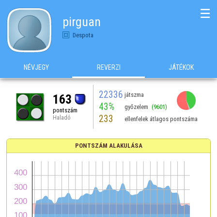
☰
pirguan
Despota
NÉVJEGY
REVERZI
JÁTÉKOK
22336
játszma
163
43%
győzelem
(9601)
pontszám
233
Haladó
ellenfelek átlagos pontszáma
PONTSZÁM ALAKULÁSA