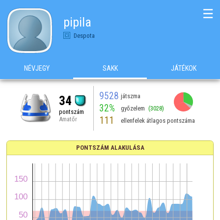
☰
pipila
Despota
NÉVJEGY
SAKK
JÁTÉKOK
9528
játszma
34
32%
győzelem
(3028)
pontszám
111
Amatőr
ellenfelek átlagos pontszáma
PONTSZÁM ALAKULÁSA