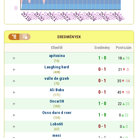


EREDMÉNYEK
Ellenfél
Eredmény
Pontszám
apitoxina
1 - 0
18
16
(16)
Laughing hard
0 - 1
21
-3
(408)
valle de gizeh
0 - 1
35
-14
(75)
Ali Baba
0 - 1
45
-10
(171)
Oscar38
1 - 0
22
23
(193)
Osso duro d roer
1 - 0
0
22
(130)
Lobo65
0 - 1
0
0
(67)
mesi
1 - 1
0
0