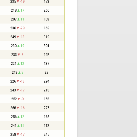
235
-19
173
218
17
250
207
11
103
236
-29
169
249
-13
319
230
19
301
233
-3
192
221
12
137
213
8
29
226
-13
294
243
-17
218
252
-9
152
268
-16
275
256
12
168
241
15
112
258
-17
245