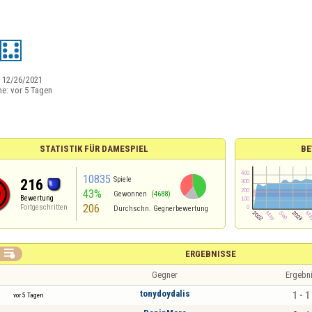
:
12/26/2021
ne:
vor 5 Tagen
STATISTIK FÜR DAMESPIEL
BE
10835
Spiele
216
43%
Gewonnen
(4688)
Bewertung
206
Fortgeschritten
Durchschn. Gegnerbewertung

ERGEBNISSE
Gegner
Ergebn
tonydoydalis
1 - 1
vor 5 Tagen