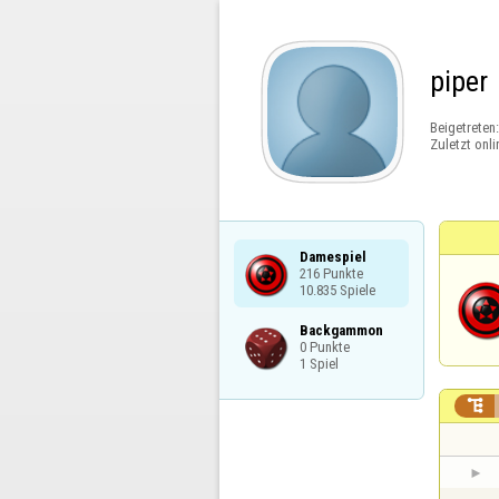
piper
Beigetreten
Zuletzt onli
Damespiel

216 Punkte

10.835 Spiele
Backgammon

0 Punkte

1 Spiel
