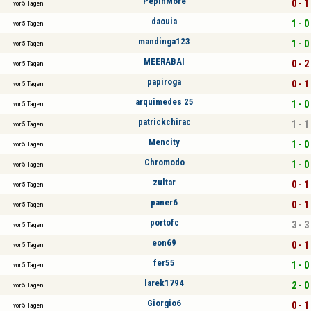
PepinMore
0 - 1
vor 5 Tagen
daouia
1 - 0
vor 5 Tagen
mandinga123
1 - 0
vor 5 Tagen
MEERABAI
0 - 2
vor 5 Tagen
papiroga
0 - 1
vor 5 Tagen
arquimedes 25
1 - 0
vor 5 Tagen
patrickchirac
1 - 1
vor 5 Tagen
Mencity
1 - 0
vor 5 Tagen
Chromodo
1 - 0
vor 5 Tagen
zultar
0 - 1
vor 5 Tagen
paner6
0 - 1
vor 5 Tagen
portofc
3 - 3
vor 5 Tagen
eon69
0 - 1
vor 5 Tagen
fer55
1 - 0
vor 5 Tagen
larek1794
2 - 0
vor 5 Tagen
Giorgio6
0 - 1
vor 5 Tagen