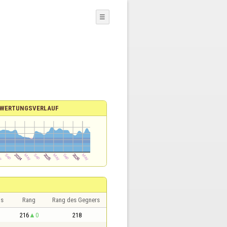
☰
WERTUNGSVERLAUF
is
Rang
Rang des Gegners
216
0
218