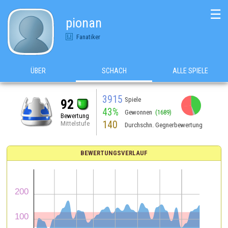
☰
pionan
Fanatiker
ÜBER
SCHACH
ALLE SPIELE
3915
Spiele
92
43%
Gewonnen
(1689)
Bewertung
140
Mittelstufe
Durchschn. Gegnerbewertung
BEWERTUNGSVERLAUF