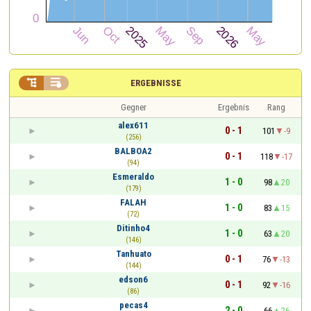


ERGEBNISSE
Gegner
Ergebnis
Rang
alex611
0 - 1
101
-9
(256)
BALBOA2
0 - 1
118
-17
(94)
Esmeraldo
1 - 0
98
20
(179)
FALAH
1 - 0
83
15
(72)
Ditinho4
1 - 0
63
20
(146)
Tanhuato
0 - 1
76
-13
(144)
edson6
0 - 1
92
-16
(86)
pecas4
2 - 0
66
26