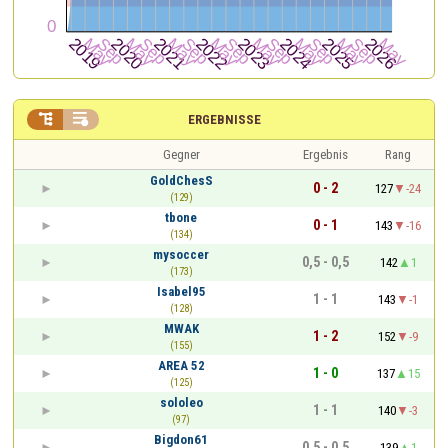


ERGEBNISSE
Gegner
Ergebnis
Rang
GoldChesS
0 - 2
127
-24
(129)
tbone
0 - 1
143
-16
(134)
mysoccer
0,5 - 0,5
142
1
(173)
Isabel95
1 - 1
143
-1
(128)
MWAK
1 - 2
152
-9
(155)
AREA 52
1 - 0
137
15
(125)
sololeo
1 - 1
140
-3
(97)
Bigdon61
0,5 - 0,5
139
1