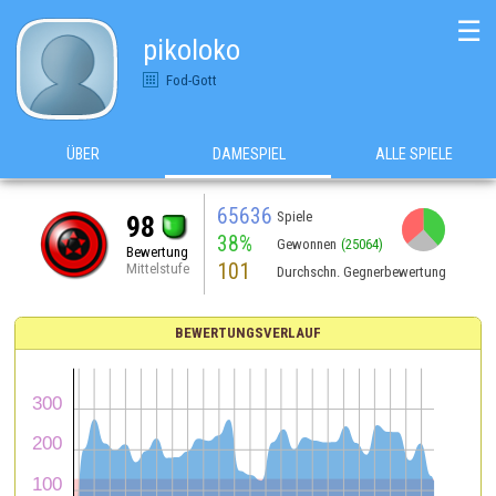
☰
pikoloko
Fod-Gott
ÜBER
DAMESPIEL
ALLE SPIELE
65636
Spiele
98
38%
Gewonnen
(25064)
Bewertung
101
Mittelstufe
Durchschn. Gegnerbewertung
BEWERTUNGSVERLAUF