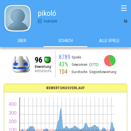
☰
pikoló
Fod-Gott
55
ÜBER
SCHACH
ALLE SPIELE
8789
Spiele
96
43%
Gewonnen
(3772)
Bewertung
104
Mittelstufe
Durchschn. Gegnerbewertung
BEWERTUNGSVERLAUF