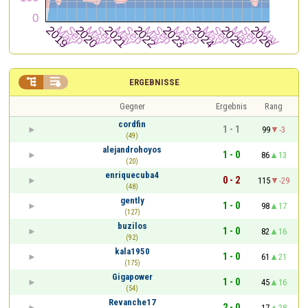


ERGEBNISSE
Gegner
Ergebnis
Rang
cordfin
1 - 1
99
-3
(49)
alejandrohoyos
1 - 0
86
13
(20)
enriquecuba4
0 - 2
115
-29
(48)
gently
1 - 0
98
17
(127)
buzilos
1 - 0
82
16
(92)
kala1950
1 - 0
61
21
(175)
Gigapower
1 - 0
45
16
(54)
Revanche17
2 - 0
17
28