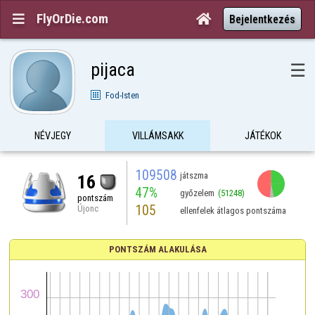
FlyOrDie.com


Bejelentkezés
pijaca
☰
Fod-Isten
NÉVJEGY
VILLÁMSAKK
JÁTÉKOK
109508
játszma
16
47%
győzelem
(51248)
pontszám
105
Újonc
ellenfelek átlagos pontszáma
PONTSZÁM ALAKULÁSA