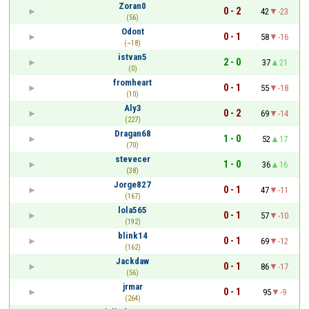
Zoran0
0 - 2
42
-23
(56)
Odont
0 - 1
58
-16
(~18)
istvan5
2 - 0
37
21
(0)
fromheart
0 - 1
55
-18
(10)
Aly3
0 - 2
69
-14
(227)
Dragan68
1 - 0
52
17
(70)
stevecer
1 - 0
36
16
(38)
Jorge827
0 - 1
47
-11
(167)
lola565
0 - 1
57
-10
(192)
blink14
0 - 1
69
-12
(162)
Jackdaw
0 - 1
86
-17
(56)
jrmar
0 - 1
95
-9
(264)