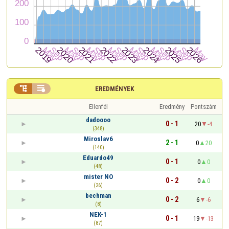


EREDMÉNYEK
Ellenfél
Eredmény
Pontszám
dadoooo
0 - 1
20
-4
(348)
Miroslav6
2 - 1
0
20
(140)
Eduardo49
0 - 1
0
0
(48)
mister NO
0 - 2
0
0
(26)
bechman
0 - 2
6
-6
(8)
NEK-1
0 - 1
19
-13
(87)