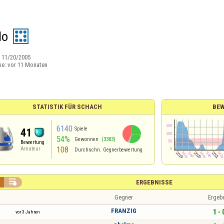
lo
:
11/20/2005
ne:
vor 11 Monaten
STATISTIK FÜR SCHACH
BE
6140
Spiele
41
54%
Gewonnen
(3303)
Bewertung
108
Amateur
Durchschn. Gegnerbewertung

ERGEBNISSE
Gegner
Ergeb
FRANZIG
1 - 
vor 3 Jahren