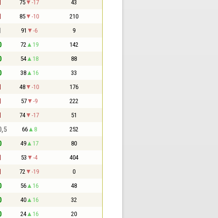
1
75
-17
43
1
85
-10
210
1
91
-6
9
0
72
19
142
0
54
18
88
0
38
16
33
1
48
-10
176
1
57
-9
222
1
74
-17
51
0,5
66
8
252
0
49
17
80
1
53
-4
404
1
72
-19
0
0
56
16
48
0
40
16
32
0
24
16
20