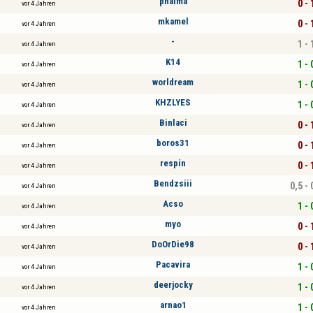
phalma
0 - 
vor 4 Jahren
mkamel
0 - 
vor 4 Jahren
-
1 - 
vor 4 Jahren
K14
1 - 
vor 4 Jahren
worldream
1 - 
vor 4 Jahren
KHZLYES
1 - 
vor 4 Jahren
Binlaci
0 - 
vor 4 Jahren
boros31
0 - 
vor 4 Jahren
respin
0 - 
vor 4 Jahren
Bendzsiii
0,5 - 
vor 4 Jahren
Acso
1 - 
vor 4 Jahren
myo
0 - 
vor 4 Jahren
DoOrDie98
0 - 
vor 4 Jahren
Pacavira
1 - 
vor 4 Jahren
deerjocky
1 - 
vor 4 Jahren
arnao1
1 - 
vor 4 Jahren