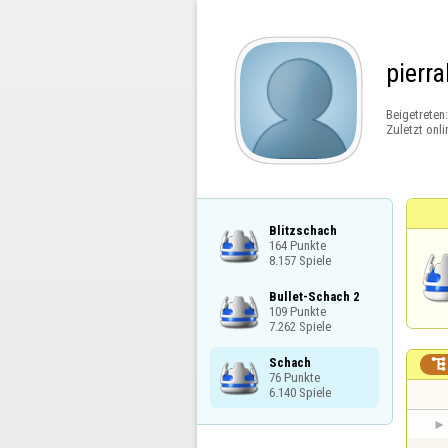
pierra
Beigetreten
Zuletzt onli
Blitzschach

164 Punkte

8.157 Spiele
Bullet-Schach 2

109 Punkte

7.262 Spiele
Schach


76 Punkte

6.140 Spiele