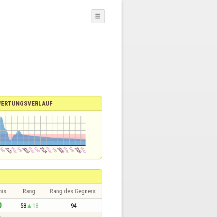
☰
WERTUNGSVERLAUF
nis
Rang
Rang des Gegners
0
58
18
94