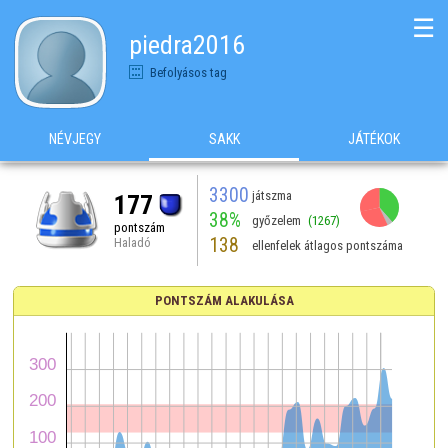
☰
piedra2016
Befolyásos tag
NÉVJEGY
SAKK
JÁTÉKOK
3300
játszma
177
38%
győzelem
(1267)
pontszám
138
Haladó
ellenfelek átlagos pontszáma
PONTSZÁM ALAKULÁSA