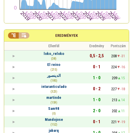


EREDMÉNYEK
Ellenfél
Eredmény
Pontszám
loko_reloko
0,5 - 2,5
208
-31
(38)
El reino
0 - 1
224
-16
(215)
الدينصور
1 - 0
209
15
(185)
intaranticulado
0 - 2
227
-18
(323)
martinde
1 - 0
213
14
(159)
Sam98
2 - 0
202
11
(0)
Mandojose
0 - 1
221
-19
(152)
jabarq
1 - 0
204
17