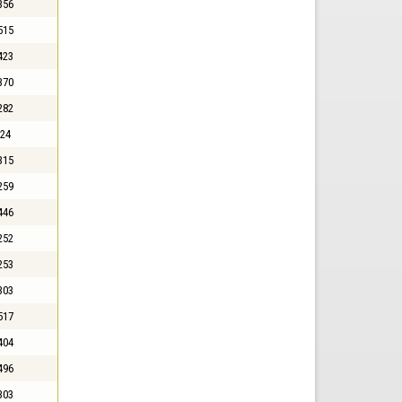
356
515
423
370
282
24
315
259
446
252
253
303
517
404
496
303