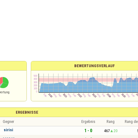
BEWERTUNGSVERLAUF
ertung
ERGEBNISSE
Gegner
Ergebnis
Rang
Rang de
sirisi
1 - 0
467
20