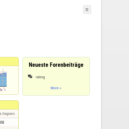
☰
Neueste Forenbeiträge
rating

More »
s Gegners
552