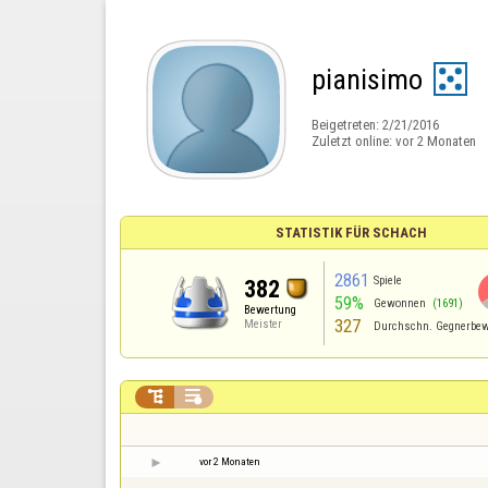
pianisimo
Beigetreten:
2/21/2016
Zuletzt online:
vor 2 Monaten
STATISTIK FÜR SCHACH
2861
Spiele
382
59%
Gewonnen
(1691)
Bewertung
327
Meister
Durchschn. Gegnerbew


vor 2 Monaten