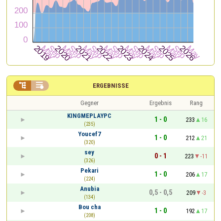


ERGEBNISSE
Gegner
Ergebnis
Rang
KINGMEPLAYPC
1 - 0
233
16
(235)
Youcef7
1 - 0
212
21
(320)
sey
0 - 1
223
-11
(326)
Pekari
1 - 0
206
17
(224)
Anubia
0,5 - 0,5
209
-3
(134)
Bou cha
1 - 0
192
17
(208)