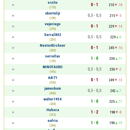
srzito
0 - 1
210
-18
(170)
obertolijr
0,5 - 0,5
215
-5
(109)
vejeriego
0 - 1
229
-14
(276)
Serra2802
0,5 - 0,5
229
0
(233)
NestorKIrchner
0 - 1
245
-16
(242)
serrellas
1 - 0
234
11
(129)
MINOTAURO
0,5 - 0,5
236
-2
(193)
Adi71
0 - 1
249
-13
(305)
jamesbum
0,5 - 0,5
242
7
(406)
walter1954
1 - 0
225
17
(238)
Huhoca
1 - 2
198
-8
(215)
nofrio
1 - 0
199
19
(264)