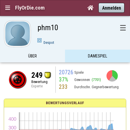
FlyOrDie.com


Anmelden
phm10
☰
Despot
ÜBER
DAMESPIEL
20726
Spiele
249
37%
Gewonnen
(7701)
Bewertung
233
Experte
Durchschn. Gegnerbewertung
BEWERTUNGSVERLAUF